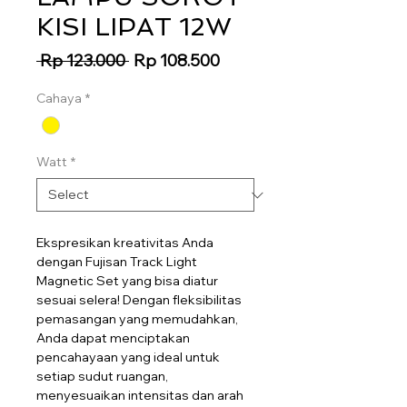
KISI LIPAT 12W
Regular
Sale
 Rp 123.000 
Rp 108.500
Price
Price
Cahaya
*
Watt
*
Ekspresikan kreativitas Anda
dengan Fujisan Track Light
Magnetic Set yang bisa diatur
sesuai selera! Dengan fleksibilitas
pemasangan yang memudahkan,
Anda dapat menciptakan
pencahayaan yang ideal untuk
setiap sudut ruangan,
menyesuaikan intensitas dan arah