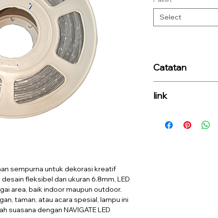
Select
Catatan
1 DRIVER
bisa meng
link
han sempurna untuk dekorasi kreatif
desain fleksibel dan ukuran 6.8mm, LED
agai area, baik indoor maupun outdoor.
n, taman, atau acara spesial, lampu ini
bah suasana dengan NAVIGATE LED