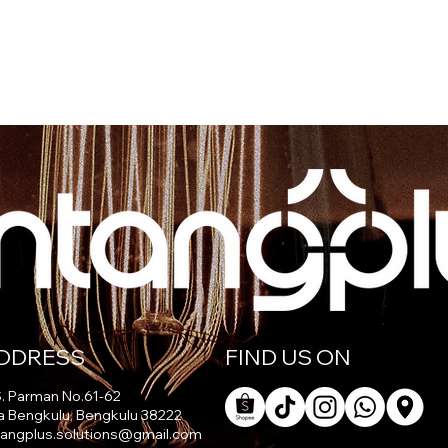
DDRESS
FIND US ON
 S. Parman No.61-62
a Bengkulu, Bengkulu 38222
tangplus.solutions@gmail.com