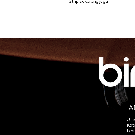
Strip sekarang juga!
A
Jl.
Kot
bin