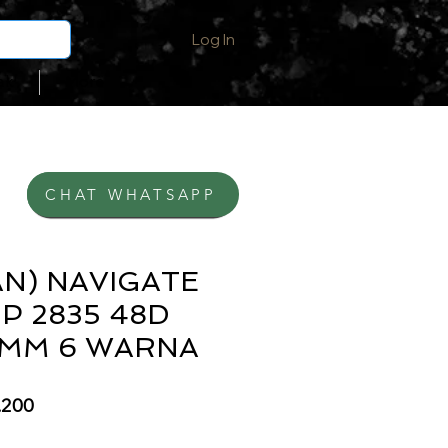
Log In
ak
More
CHAT WHATSAPP
BELI DI SHOPEE
N) NAVIGATE
IP 2835 48D
8MM 6 WARNA
ar
Sale
.200
Price