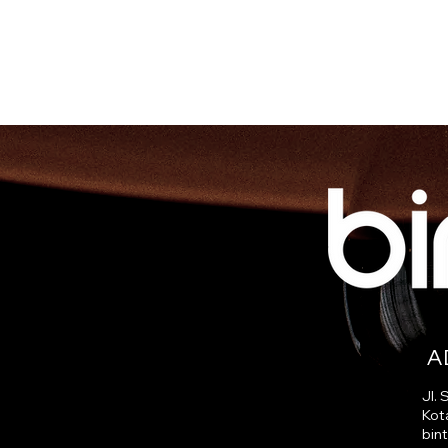
A
Jl.
Kot
bin