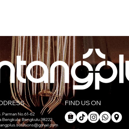
DDRESS
FIND US ON
 S. Parman No.61-62
a Bengkulu, Bengkulu 38222
tangplus.solutions@gmail.com