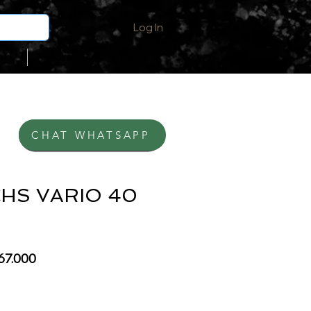
Log In
ak
More
CHAT WHATSAPP
BELI DI SHOPEE
HS VARIO 40
lar
Sale
67.000
e
Price