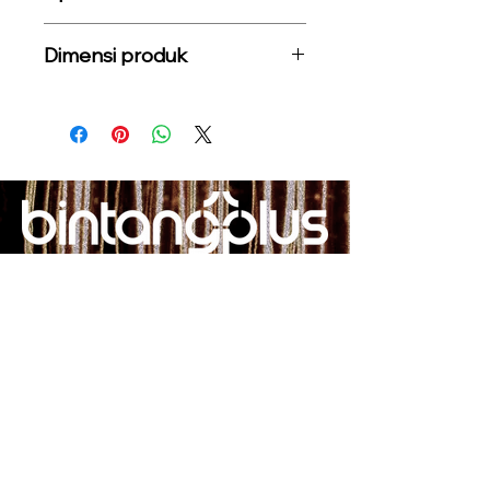
Dimensi produk
Tinggi Bodi : 6,4cm
Panjang Bodi : 5,8cm
Lebar Bodi : 5,8cm
ADDRESS
Jl. S. Parman No.61-62
Kota Bengkulu, Bengkulu 38222
bintangplus.solutions@gmail.com
Tel:
08-5353-12345-5
FIND US ON