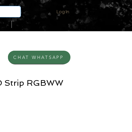
Log In
ak
More
CHAT WHATSAPP
BELI DI SHOPEE
D Strip RGBWW