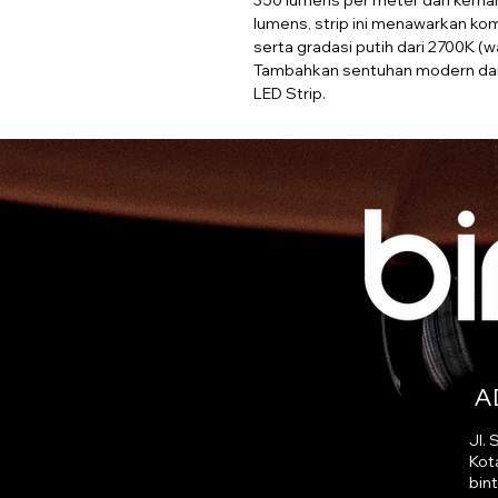
350 lumens per meter dan kemam
lumens, strip ini menawarkan komb
serta gradasi putih dari 2700K (w
Tambahkan sentuhan modern dan 
LED Strip.
A
Jl.
Kot
bin