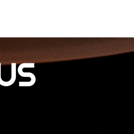
Lumens Suhu Warna : 2700-6500K
80% RH
0°C -+ 45°C
+ B + CW + WW
: 50.000 Hours
ble, RGB, App Control, Timer