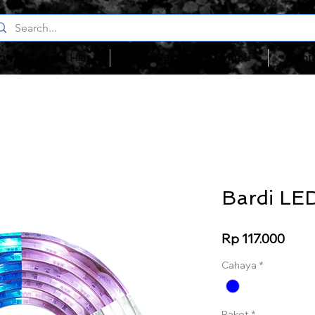
oleksi Lampu Hias
Kalkulator Watt Lampu
Kont
Bardi LE
Price
Rp 117.000
Cahaya
*
Paket
*