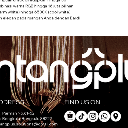
puan untuk diredupkan hingga 50 
Lumens : Max. 350 
inasi warna RGB hingga 16 juta pilihan 
Kelembapan : 20%-
arm white) hingga 6500K (cool white). 
Lingkungan kerja : 
elegan pada ruangan Anda dengan Bardi 
IP Grade : IP20
Jenis Bulb : R + G 
Masa Hidup Produk 
Fungsi : CCT, Dimma
DDRESS
FIND US ON
 S. Parman No.61-62
a Bengkulu, Bengkulu 38222
tangplus.solutions@gmail.com