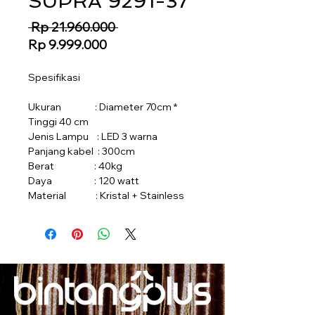
SUPRA 9291-37
Regular
 Rp 21.960.000 
Sale
Price
Rp 9.999.000
Price
Spesifikasi
Ukuran : Diameter 70cm *
Tinggi 40 cm
Jenis Lampu : LED 3 warna
Panjang kabel : 300cm
Berat : 40kg
Daya : 120 watt
Material : Kristal + Stainless